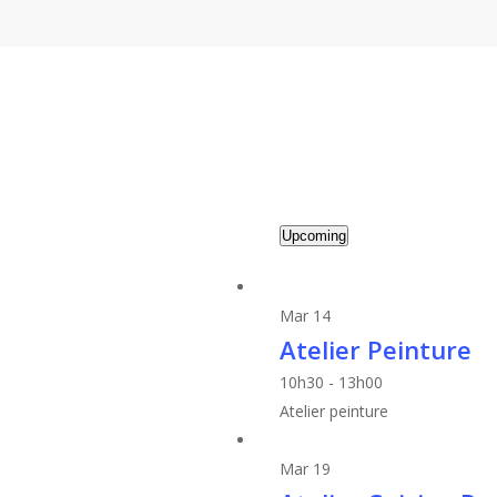
Skip
to
main
content
Évènem
Upcoming
Select
List
date.
Mar
14
of
Atelier Peinture
events
10h30
-
13h00
Atelier peinture
in
Mar
19
Photo