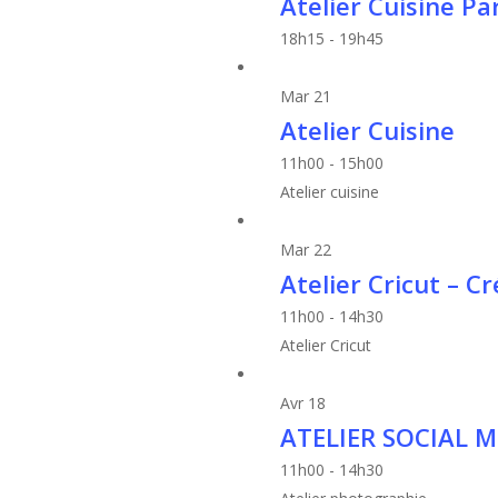
Atelier Cuisine P
View
18h15
-
19h45
Mar
21
Atelier Cuisine
11h00
-
15h00
Atelier cuisine
Mar
22
Atelier Cricut – C
11h00
-
14h30
Atelier Cricut
Avr
18
ATELIER SOCIAL M
11h00
-
14h30